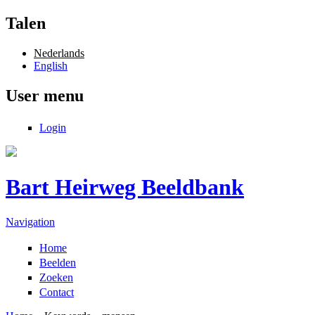
Overslaan en naar de inhoud gaan
Talen
Nederlands
English
User menu
Login
Bart Heirweg Beeldbank
Navigation
Home
Beelden
Zoeken
Contact